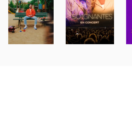
y Pack Films
 Production
Production
pectacle