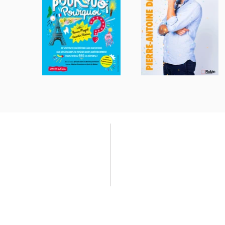
FILIALES
Monke
Calt Production
Robin
Calt Story
Hope 
Calt Studio
Mon S
Calt Distribution