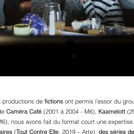
 productions de
ont permis l’essor du gro
fictions
 de
(2001 à 2004 - M6),
(2
Caméra Café
Kaamelott
6), nous avons fait du format court une expertise
(
, 2019 – Arte),
aires
Tout Contre Elle
des séries d