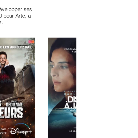
évelopper ses
0 pour Arte, a
s.