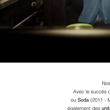
Nos
Avec le succès
ou
(2011 - M
Soda
également des
unit