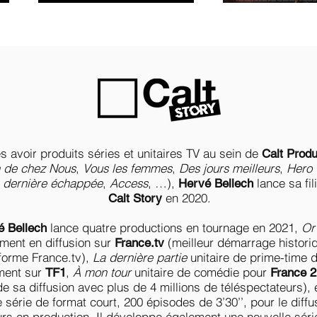
s avoir produits séries et unitaires TV au sein de
Calt Produ
n de chez Nous
,
Vous les femmes
,
Des jours meilleurs
,
Hero 
 dernière échappée
,
Access
, …),
lance sa fil
Hervé Bellech
en 2020.
Calt Story
lance quatre productions en tournage en 2021,
Or 
é Bellech
ement en diffusion sur
(meilleur démarrage historiq
France.tv
forme France.tv)
,
La dernière partie
unitaire de prime-time d
ent sur
,
À mon tour
unitaire de comédie pour
TF1
France 2
de sa diffusion avec plus de 4 millions de téléspectateurs)
, 
 série de format court, 200 épisodes de 3’30’’, pour le diff
urs en production. Il développe également une nouvelle séri