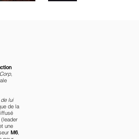
ction
Corp
,
iale
de lui
ue de la
iffusé
(leader
et une
useur
,
M6
e pour