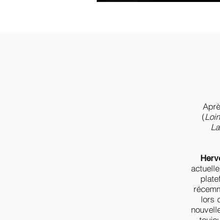
Aprè
(
Loi
La
Herv
actuell
plate
récemm
lors 
nouvelle
t
oujo