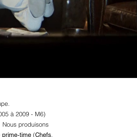
upe.
005 à 2009 - M6)
.
Nous produisons
(
,
e prime-time
Chefs